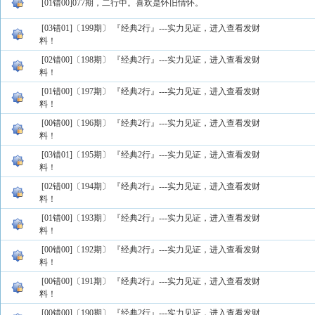
[01错00]077期，二行中。喜欢是怀旧情怀。
[03错01]〔199期〕 『经典2行』---实力见证，进入查看发财
料！
[02错00]〔198期〕 『经典2行』---实力见证，进入查看发财
料！
[01错00]〔197期〕 『经典2行』---实力见证，进入查看发财
料！
[00错00]〔196期〕 『经典2行』---实力见证，进入查看发财
料！
[03错01]〔195期〕 『经典2行』---实力见证，进入查看发财
料！
[02错00]〔194期〕 『经典2行』---实力见证，进入查看发财
料！
[01错00]〔193期〕 『经典2行』---实力见证，进入查看发财
料！
[00错00]〔192期〕 『经典2行』---实力见证，进入查看发财
料！
[00错00]〔191期〕 『经典2行』---实力见证，进入查看发财
料！
[00错00]〔190期〕 『经典2行』---实力见证，进入查看发财