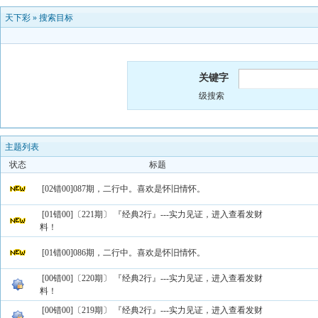
天下彩
»
搜索目标
关键字
级搜索
主题列表
状态
标题
[02错00]087期，二行中。喜欢是怀旧情怀。
[01错00]〔221期〕 『经典2行』---实力见证，进入查看发财
料！
[01错00]086期，二行中。喜欢是怀旧情怀。
[00错00]〔220期〕 『经典2行』---实力见证，进入查看发财
料！
[00错00]〔219期〕 『经典2行』---实力见证，进入查看发财