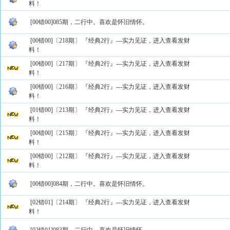
料！
[00错00]085期，二行中。喜欢是怀旧情怀。
[00错00]〔218期〕 『经典2行』---实力见证，进入查看发财
料！
[00错00]〔217期〕 『经典2行』---实力见证，进入查看发财
料！
[00错00]〔216期〕 『经典2行』---实力见证，进入查看发财
料！
[01错00]〔213期〕 『经典2行』---实力见证，进入查看发财
料！
[00错00]〔215期〕 『经典2行』---实力见证，进入查看发财
料！
[00错00]〔212期〕 『经典2行』---实力见证，进入查看发财
料！
[00错00]084期，二行中。喜欢是怀旧情怀。
[02错01]〔214期〕 『经典2行』---实力见证，进入查看发财
料！