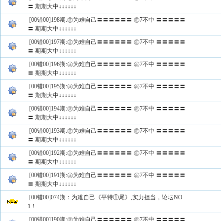
〓 期期大中↓↓↓↓↓↓
[00错00]198期:㊣为难自己〓〓〓〓〓〓 ㊣7不中 〓〓〓〓〓
〓 期期大中↓↓↓↓↓↓
[00错00]197期:㊣为难自己〓〓〓〓〓〓 ㊣7不中 〓〓〓〓〓
〓 期期大中↓↓↓↓↓↓
[00错00]196期:㊣为难自己〓〓〓〓〓〓 ㊣7不中 〓〓〓〓〓
〓 期期大中↓↓↓↓↓↓
[00错00]195期:㊣为难自己〓〓〓〓〓〓 ㊣7不中 〓〓〓〓〓
〓 期期大中↓↓↓↓↓↓
[00错00]194期:㊣为难自己〓〓〓〓〓〓 ㊣7不中 〓〓〓〓〓
〓 期期大中↓↓↓↓↓↓
[00错00]193期:㊣为难自己〓〓〓〓〓〓 ㊣7不中 〓〓〓〓〓
〓 期期大中↓↓↓↓↓↓
[00错00]192期:㊣为难自己〓〓〓〓〓〓 ㊣7不中 〓〓〓〓〓
〓 期期大中↓↓↓↓↓↓
[00错00]191期:㊣为难自己〓〓〓〓〓〓 ㊣7不中 〓〓〓〓〓
〓 期期大中↓↓↓↓↓↓
[00错00]074期：为难自己《平特①尾》,实力担当，论坛NO
1！
[00错00]190期:㊣为难自己〓〓〓〓〓〓 ㊣7不中 〓〓〓〓〓