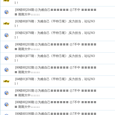
1！
[00错00]204期:㊣为难自己〓〓〓〓〓〓 ㊣7不中 〓〓〓〓〓
〓 期期大中↓↓↓↓↓↓
[02错00]076期：为难自己《平特①尾》,实力担当，论坛NO
1！
[05错02]079期：为难自己《平特①尾》,实力担当，论坛NO
1！
[00错00]203期:㊣为难自己〓〓〓〓〓〓 ㊣7不中 〓〓〓〓〓
〓 期期大中↓↓↓↓↓↓
[03错01]077期：为难自己《平特①尾》,实力担当，论坛NO
1！
[00错00]202期:㊣为难自己〓〓〓〓〓〓 ㊣7不中 〓〓〓〓〓
〓 期期大中↓↓↓↓↓↓
[04错01]078期：为难自己《平特①尾》,实力担当，论坛NO
1！
[00错00]201期:㊣为难自己〓〓〓〓〓〓 ㊣7不中 〓〓〓〓〓
〓 期期大中↓↓↓↓↓↓
[00错00]200期:㊣为难自己〓〓〓〓〓〓 ㊣7不中 〓〓〓〓〓
〓 期期大中↓↓↓↓↓↓
[00错00]199期:㊣为难自己〓〓〓〓〓〓 ㊣7不中 〓〓〓〓〓