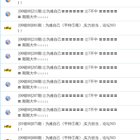
1！
[00错00]211期:㊣为难自己〓〓〓〓〓〓 ㊣7不中 〓〓〓〓〓
〓 期期大中↓↓↓↓↓↓
[00错00]081期：为难自己《平特①尾》,实力担当，论坛NO
1！
[00错00]210期:㊣为难自己〓〓〓〓〓〓 ㊣7不中 〓〓〓〓〓
〓 期期大中↓↓↓↓↓↓
[00错00]209期:㊣为难自己〓〓〓〓〓〓 ㊣7不中 〓〓〓〓〓
〓 期期大中↓↓↓↓↓↓
[00错00]205期:㊣为难自己〓〓〓〓〓〓 ㊣7不中 〓〓〓〓〓
〓 期期大中↓↓↓↓↓↓
[00错00]208期:㊣为难自己〓〓〓〓〓〓 ㊣7不中 〓〓〓〓〓
〓 期期大中↓↓↓↓↓↓
[00错00]207期:㊣为难自己〓〓〓〓〓〓 ㊣7不中 〓〓〓〓〓
〓 期期大中↓↓↓↓↓↓
[00错00]206期:㊣为难自己〓〓〓〓〓〓 ㊣7不中 〓〓〓〓〓
〓 期期大中↓↓↓↓↓↓
[01错00]075期：为难自己《平特①尾》,实力担当，论坛NO
1！
[00错00]080期：为难自己《平特①尾》,实力担当，论坛NO