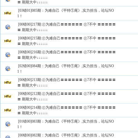
〓 期期大中↓↓↓↓↓↓
[03错01]085期：为难自己《平特①尾》,实力担当，论坛NO
1！
[00错00]217期:㊣为难自己〓〓〓〓〓〓 ㊣7不中 〓〓〓〓〓
〓 期期大中↓↓↓↓↓↓
[00错00]215期:㊣为难自己〓〓〓〓〓〓 ㊣7不中 〓〓〓〓〓
〓 期期大中↓↓↓↓↓↓
[00错00]216期:㊣为难自己〓〓〓〓〓〓 ㊣7不中 〓〓〓〓〓
〓 期期大中↓↓↓↓↓↓
[02错00]084期：为难自己《平特①尾》,实力担当，论坛NO
1！
[00错00]213期:㊣为难自己〓〓〓〓〓〓 ㊣7不中 〓〓〓〓〓
〓 期期大中↓↓↓↓↓↓
[00错00]212期:㊣为难自己〓〓〓〓〓〓 ㊣7不中 〓〓〓〓〓
〓 期期大中↓↓↓↓↓↓
[00错00]214期:㊣为难自己〓〓〓〓〓〓 ㊣7不中 〓〓〓〓〓
〓 期期大中↓↓↓↓↓↓
[01错00]083期：为难自己《平特①尾》,实力担当，论坛NO
1！
[00错00]082期：为难自己《平特①尾》,实力担当，论坛NO