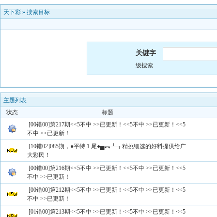
天下彩
»
搜索目标
关键字
级搜索
主题列表
状态
标题
[00错00]第217期<<5不中 >>已更新！<<5不中 >>已更新！<<5
不中 >>已更新！
[10错02]085期，●平特 1 尾●▄︻┻┳精挑细选的好料提供给广
大彩民！
[00错00]第216期<<5不中 >>已更新！<<5不中 >>已更新！<<5
不中 >>已更新！
[00错00]第212期<<5不中 >>已更新！<<5不中 >>已更新！<<5
不中 >>已更新！
[01错00]第213期<<5不中 >>已更新！<<5不中 >>已更新！<<5