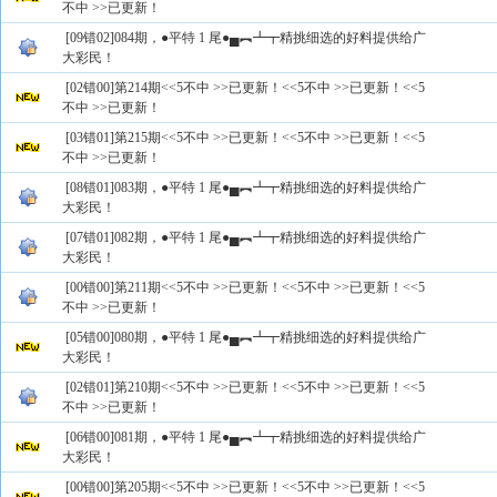
不中 >>已更新！
[09错02]084期，●平特 1 尾●▄︻┻┳精挑细选的好料提供给广
大彩民！
[02错00]第214期<<5不中 >>已更新！<<5不中 >>已更新！<<5
不中 >>已更新！
[03错01]第215期<<5不中 >>已更新！<<5不中 >>已更新！<<5
不中 >>已更新！
[08错01]083期，●平特 1 尾●▄︻┻┳精挑细选的好料提供给广
大彩民！
[07错01]082期，●平特 1 尾●▄︻┻┳精挑细选的好料提供给广
大彩民！
[00错00]第211期<<5不中 >>已更新！<<5不中 >>已更新！<<5
不中 >>已更新！
[05错00]080期，●平特 1 尾●▄︻┻┳精挑细选的好料提供给广
大彩民！
[02错01]第210期<<5不中 >>已更新！<<5不中 >>已更新！<<5
不中 >>已更新！
[06错00]081期，●平特 1 尾●▄︻┻┳精挑细选的好料提供给广
大彩民！
[00错00]第205期<<5不中 >>已更新！<<5不中 >>已更新！<<5