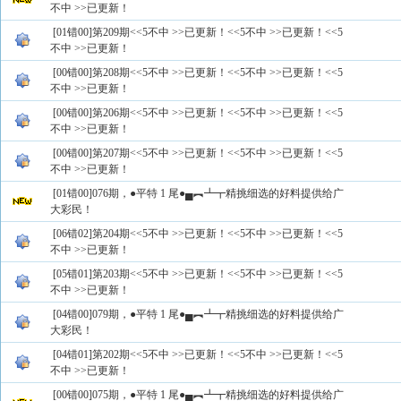
不中 >>已更新！
[01错00]第209期<<5不中 >>已更新！<<5不中 >>已更新！<<5
不中 >>已更新！
[00错00]第208期<<5不中 >>已更新！<<5不中 >>已更新！<<5
不中 >>已更新！
[00错00]第206期<<5不中 >>已更新！<<5不中 >>已更新！<<5
不中 >>已更新！
[00错00]第207期<<5不中 >>已更新！<<5不中 >>已更新！<<5
不中 >>已更新！
[01错00]076期，●平特 1 尾●▄︻┻┳精挑细选的好料提供给广
大彩民！
[06错02]第204期<<5不中 >>已更新！<<5不中 >>已更新！<<5
不中 >>已更新！
[05错01]第203期<<5不中 >>已更新！<<5不中 >>已更新！<<5
不中 >>已更新！
[04错00]079期，●平特 1 尾●▄︻┻┳精挑细选的好料提供给广
大彩民！
[04错01]第202期<<5不中 >>已更新！<<5不中 >>已更新！<<5
不中 >>已更新！
[00错00]075期，●平特 1 尾●▄︻┻┳精挑细选的好料提供给广